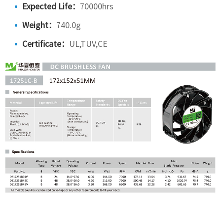
Expected Life：
70000hrs
Weight：
740.0g
Certificate：
UL,TUV,CE