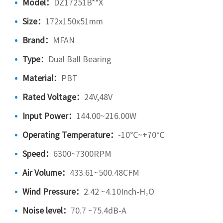
Model：
DZ17251B**X
Size：
172x150x51mm
Brand：
MFAN
Type：
Dual Ball Bearing
Material：
PBT
Rated Voltage：
24V,48V
Input Power：
144.00~216.00W
Operating Temperature：
-10℃~+70℃
Speed：
6300~7300RPM
Air Volume：
433.61~500.48CFM
Wind Pressure：
2.42 ~4.10Inch-H₂O
Noise level：
70.7 ~75.4dB-A