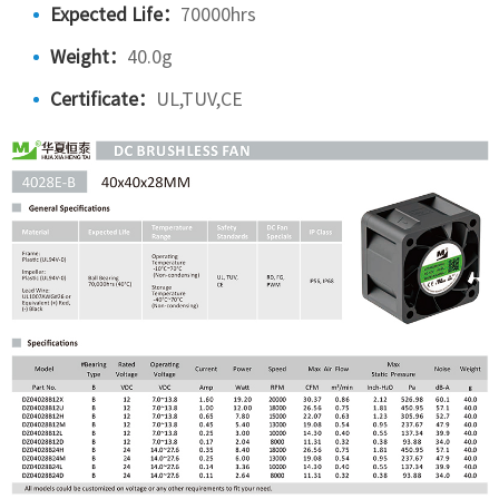
Expected Life：
70000hrs
Weight：
40.0g
Certificate：
UL,TUV,CE