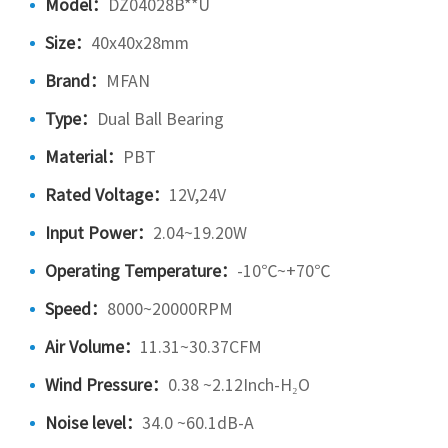
Model：
DZ04028B**U
Size：
40x40x28mm
Brand：
MFAN
Type：
Dual Ball Bearing
Material：
PBT
Rated Voltage：
12V,24V
Input Power：
2.04~19.20W
Operating Temperature：
-10℃~+70℃
Speed：
8000~20000RPM
Air Volume：
11.31~30.37CFM
Wind Pressure：
0.38 ~2.12Inch-H₂O
Noise level：
34.0 ~60.1dB-A